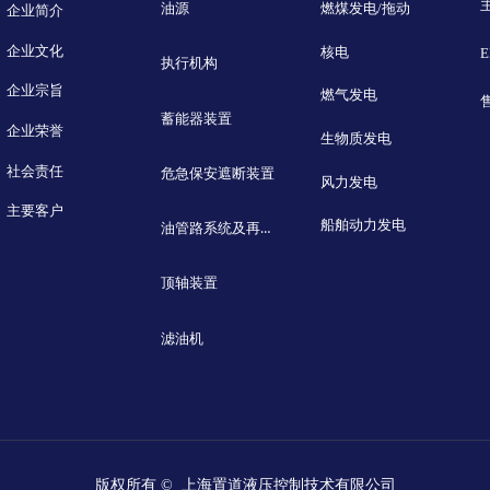
油源
燃煤发电/拖动
企业简介
企业文化
核电
执行机构
企业宗旨
燃气发电
蓄能器装置
企业荣誉
生物质发电
社会责任
危急保安遮断装置
风力发电
主要客户
船舶动力发电
油管路系统及再生装置
顶轴装置
滤油机
版权所有 © 
上海置道液压控制技术有限公司